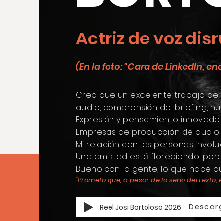
Actriz de voz dis
(En la foto: "Cara de LinkedIn, en
Creo que un excelente trabajo de l
audio, comprensión del
briefing, h
Expresión y pensamiento innovador
Empresas de producción de audio 
Mi relación con las personas
invol
Una amistad está floreciendo, po
Bueno con la gente, lo que hace q
"Prometo que, a pesar de lo serio del texto,
Descar
Reel Josi Bortoloso 2026