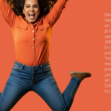
Des
Sie
en 
¡El
sie
VE
En 
pas
"ma
mis
pre
¿Ac
en 
(¡Q
la 