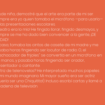
de niña, demostré que el arte era parte de mi ser.
mpre era yo quien tomaba el micrófono —para usarlo—
las presentaciones escolares.
 teatro era lo mío! He fingido llorar, fingido desmayos, y
mpre se me ha dado bien convencer a la gente, ¡DE
RDAD!
casa, tomaba las cintas de casete de mi madre y me
aba horas fingiendo ser locutor de radio. O, el
chacador de frijoles" se convertía en un micrófono en
 manos, y pasaba horas fingiendo ser orador,
sentador o cantante.
triz de telenovelas? He interpretado muchos papeles
mi mundo imaginario. Mi mayor sueño era ser actriz
uería ser una Chiquitita!). Incluso escribí cartas y llamé a
cadena de televisión.