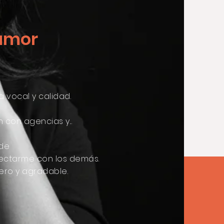
humor
 vocal y calidad.
con agencias y...
 de
nectarme con los demás.
ero y agradable.