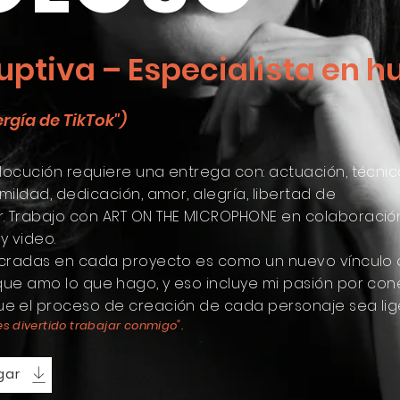
ruptiva – Especialista en 
ergía de TikTok")
ocución requiere una entrega con: actuación, técnica
umildad, dedicación, amor, alegría, libertad de
.
Trabajo con ART ON THE MICROPHONE en colaboración 
y video.
ucradas en cada proyecto es como un nuevo vínculo
rque amo lo que
hago, y eso incluye mi pasión por co
ue
el proceso de creación de cada personaje sea lig
 es divertido trabajar conmigo".
gar