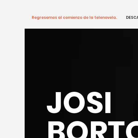
Regresemos al comienzo de la telenovela.
DESCA
JOSI
BORT